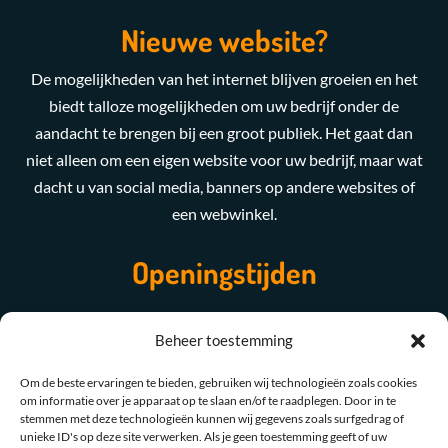
Nieuwe website?
De mogelijkheden van het internet blijven groeien en het
biedt talloze mogelijkheden om uw bedrijf onder de
aandacht te brengen bij een groot publiek. Het gaat dan
niet alleen om een eigen website voor uw bedrijf, maar wat
dacht u van social media, banners op andere websites of
een webwinkel.
Openingstijden
Maandag t/m Vrijdag
08:00 - 17:00
Beheer toestemming
Zaterdag & zondag
Gesloten
Om de beste ervaringen te bieden, gebruiken wij technologieën zoals cookies
om informatie over je apparaat op te slaan en/of te raadplegen. Door in te
stemmen met deze technologieën kunnen wij gegevens zoals surfgedrag of
unieke ID's op deze site verwerken. Als je geen toestemming geeft of uw