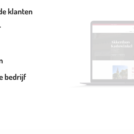
de klanten
r
n
 bedrijf