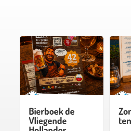
p
Bierboek de
Zo
Vliegende
ten
Hollander