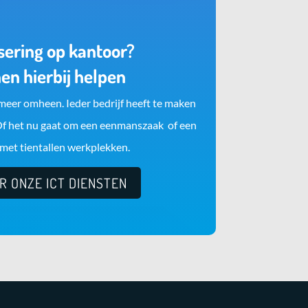
ering op kantoor?
en hierbij helpen
meer omheen. Ieder bedrijf heeft te maken
Of het nu gaat om een eenmanszaak of een
met tientallen werkplekken.
ER ONZE ICT DIENSTEN