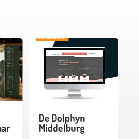
De Dolphyn
W
aar
Middelburg