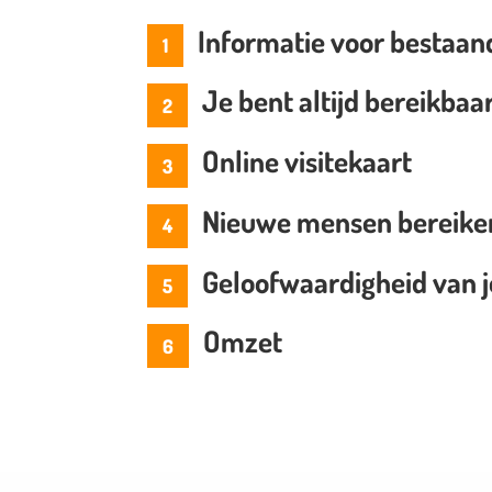
Informatie voor bestaan
1
Je bent altijd bereikbaa
2
Online visitekaart
3
Nieuwe mensen bereike
4
Geloofwaardigheid van je
5
Omzet
6