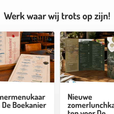
Werk waar wij trots op zijn!
mermenukaar
Nieuwe
 De Boekanier
zomerlunchk
ten voor De