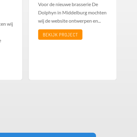
Voor de nieuwe brasserie De
Vo
Dolphyn in Middelburg mochten
ee
wij de website ontwerpen en...
ov
en wij
on
BEKIJK PROJECT
e