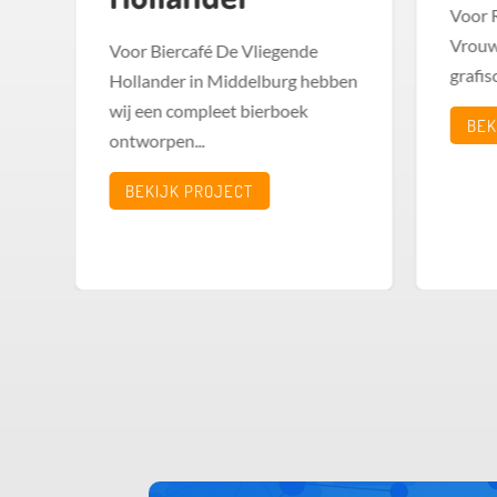
ly
Voor 
in
Vrouw
Voor Biercafé De Vliegende
grafis
Hollander in Middelburg hebben
wij een compleet bierboek
BEK
ontworpen...
BEKIJK PROJECT