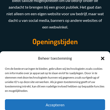
biedt talloze mogelijkheden om uw bedrijf onder de
aandacht te brengen bij een groot publiek. Het gaat dan
niet alleen om een eigen website voor uw bedrijf, maar wat
dacht u van social media, banners op andere websites of
een webwinkel.
Openingstijden
Maandag t/m Vrijdag
08:00 - 17:00
Beheer toestemming
Zaterdag & zondag
Gesloten
Om de beste ervaringen te bieden, gebruiken wij technologieën zoals cookies
om informatie over je apparaat op te slaan en/of te raadplegen. Door in te
stemmen met deze technologieën kunnen wij gegevens zoals surfgedrag of
unieke ID's op deze site verwerken. Als je geen toestemming geeft of uw
Laat een recensie achter
toestemming intrekt, kan dit een nadelige invloed hebben op bepaalde functies
en mogelijkheden.
Accepteren